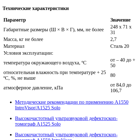
Технические характеристики
Параметр
Значение
248 x 71 x
Габаритные размеры (Ш × В × Г), мм, не более
31
Масса, кг не более
2,7
Материал
Сталь 20
Условия эксплуатации:
от – 40 до +
температура окружающего воздуха, ºС
50
относительная влажность при температуре + 25
80
ºС, %, не выше
от 84,0 до
атмосферное давление, кПа
106,7
Методические рекомендации по применению А1550
IntroVisor/А1525 Solo
Высокочастотный ультразвуковой дефектоскоп-
томограф А1525 Solo
Высокочастотный ультразвуковой дефектоскоп-