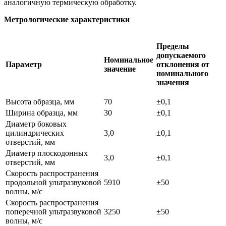
аналогичную термическую обработку.
Метрологические характеристики
Пределы
допускаемого
Номинальное
Параметр
отклонения
от
значение
номинального
значения
Высота образца, мм
70
±0,1
Ширина образца, мм
30
±0,1
Диаметр боковых
цилиндрических
3,0
±0,1
отверстий, мм
Диаметр плоскодонных
3,0
±0,1
отверстий, мм
Скорость распространения
продольной ультразвуковой
5910
±50
волны, м/с
Скорость распространения
поперечной ультразвуковой
3250
±50
волны, м/с