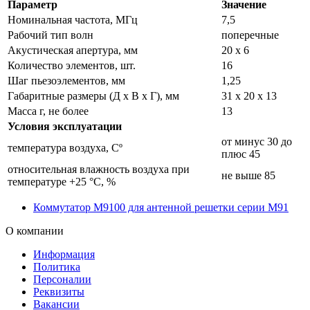
Параметр
Значение
Номинальная частота, МГц
7,5
Рабочий тип волн
поперечные
Акустическая апертура, мм
20 x 6
Количество элементов, шт.
16
Шаг пьезоэлементов, мм
1,25
Габаритные размеры (Д x В x Г), мм
31 x 20 x 13
Масса г, не более
13
Условия эксплуатации
от минус 30 до
температура воздуха, Сº
плюс 45
относительная влажность воздуха при
не выше 85
температуре +25 °С, %
Коммутатор М9100 для антенной решетки серии М91
О компании
Информация
Политика
Персоналии
Реквизиты
Вакансии