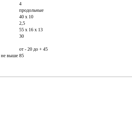
4
продольные
40 x 10
2,5
55 х 16 х 13
30
от - 20 до + 45
, не выше
85